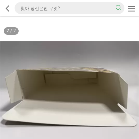
2
/
2