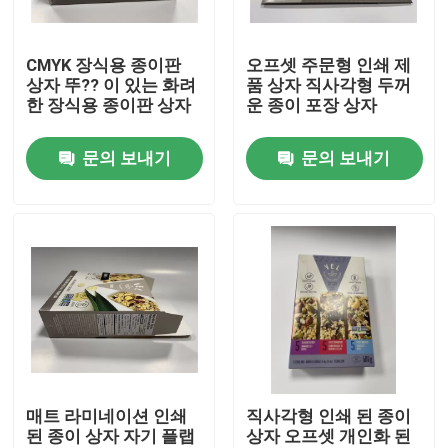
우리 에 관한 것
CMYK 장식용 종이판
오프셋 주문형 인쇄 제
상자 뚜?? 이 있는 화려
품 상자 직사각형 두꺼
한 장식용 종이판 상자
운 종이 포장 상자
공장 투어
문의 보내기
문의 보내기
품질 관리
저희와 연락
뉴스
인용 을 요청 하십시오
매트 라미네이션 인쇄
직사각형 인쇄 된 종이
된 종이 상자 자기 플랩
상자 오프셋 개인화 된
용지 선물 상자